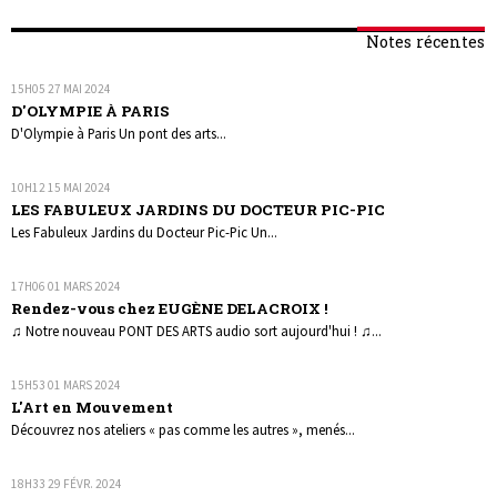
Notes récentes
15H05
27
MAI 2024
D'OLYMPIE À PARIS
D'Olympie à Paris Un pont des arts...
10H12
15
MAI 2024
LES FABULEUX JARDINS DU DOCTEUR PIC-PIC
Les Fabuleux Jardins du Docteur Pic-Pic Un...
17H06
01
MARS 2024
Rendez-vous chez EUGÈNE DELACROIX !
♫ Notre nouveau PONT DES ARTS audio sort aujourd'hui ! ♫...
15H53
01
MARS 2024
L'Art en Mouvement
Découvrez nos ateliers « pas comme les autres », menés...
18H33
29
FÉVR. 2024