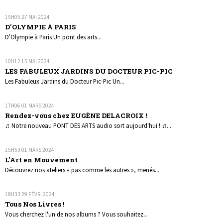
15H05
27
MAI 2024
D'OLYMPIE À PARIS
D'Olympie à Paris Un pont des arts...
10H12
15
MAI 2024
LES FABULEUX JARDINS DU DOCTEUR PIC-PIC
Les Fabuleux Jardins du Docteur Pic-Pic Un...
17H06
01
MARS 2024
Rendez-vous chez EUGÈNE DELACROIX !
♫ Notre nouveau PONT DES ARTS audio sort aujourd'hui ! ♫...
15H53
01
MARS 2024
L'Art en Mouvement
Découvrez nos ateliers « pas comme les autres », menés...
18H33
29
FÉVR. 2024
Tous Nos Livres !
Vous cherchez l'un de nos albums ? Vous souhaitez...